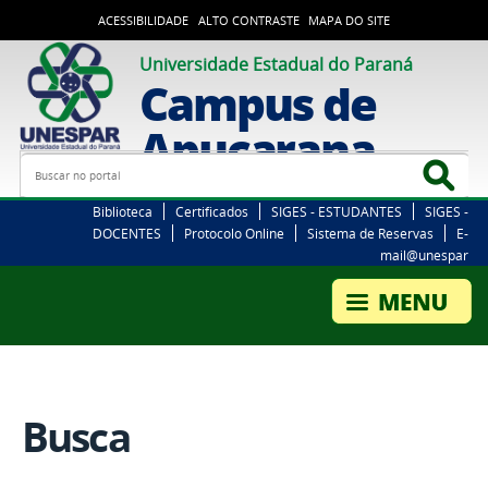
ACESSIBILIDADE
ALTO CONTRASTE
MAPA DO SITE
Universidade Estadual do Paraná
Campus de
Apucarana
Busca
Bus
Biblioteca
Certificados
SIGES - ESTUDANTES
SIGES -
DOCENTES
Protocolo Online
Sistema de Reservas
E-
mail@unespar
Busca