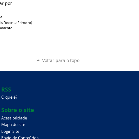
ar por
ia
is Recente Primeiro)
camente
Voltar para o topo
RSS
O que é?
Sobre o site
Acessibilidade
Mapa do site
Login Site
Envio de Conteúdos