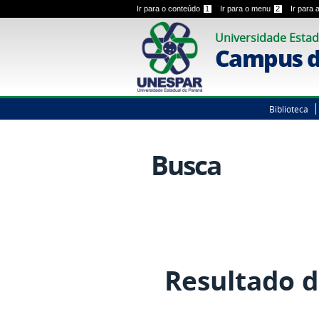
Ir para o conteúdo
1
Ir para o menu
2
Ir para
Universidade Estad
Campus d
Biblioteca
Busca
Resultado d