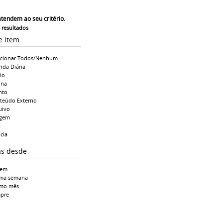
atendem ao seu critério.
s resultados
e item
ecionar Todos/Nenhum
nda Diária
io
ina
nto
teúdo Externo
uivo
gem
k
cia
as desde
tem
ima semana
imo mês
pre