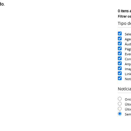
do.
0
itens 
Filtrar o
Tipo d
Sel
Age
Áud
Pág
Eve
Con
Arq
Ima
Lin
Noti
Notíci
On
Últ
Últ
Sem