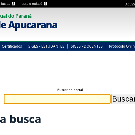
 a busca
3
Ir para o rodapé
4
ACESS
ual do Paraná
e Apucarana
Certificados
SIGES - ESTUDANTES
SIGES - DOCENTES
Protocolo Onli
Buscar no portal
a busca