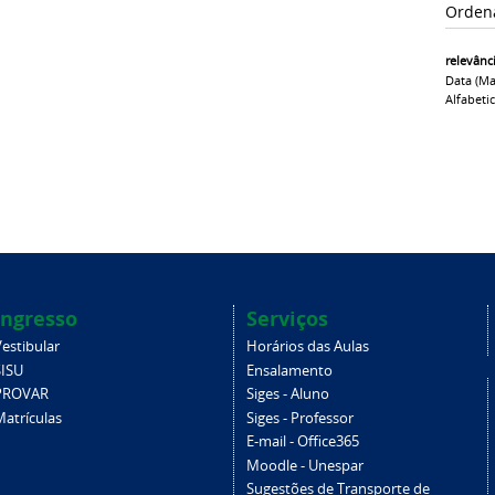
Orden
relevânc
Data (ma
Alfabeti
Ingresso
Serviços
estibular
Horários das Aulas
SISU
Ensalamento
PROVAR
Siges - Aluno
Matrículas
Siges - Professor
E-mail - Office365
Moodle - Unespar
Sugestões de Transporte de