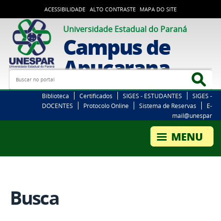
ACESSIBILIDADE
ALTO CONTRASTE
MAPA DO SITE
Universidade Estadual do Paraná
Campus de
Apucarana
Busca
Bus
Biblioteca
Certificados
SIGES - ESTUDANTES
SIGES -
DOCENTES
Protocolo Online
Sistema de Reservas
E-
mail@unespar
Busca