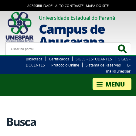
ACESSIBILIDADE
ALTO CONTRASTE
MAPA DO SITE
Universidade Estadual do Paraná
Campus de
Apucarana
Busca
Bus
Biblioteca
Certificados
SIGES - ESTUDANTES
SIGES -
DOCENTES
Protocolo Online
Sistema de Reservas
E-
mail@unespar
Busca