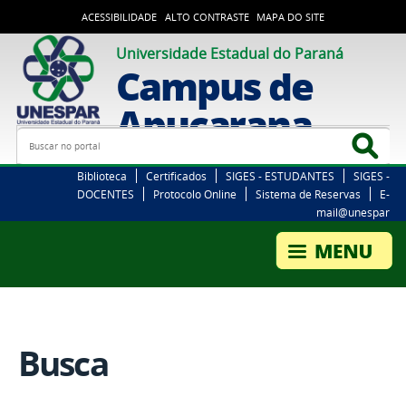
ACESSIBILIDADE
ALTO CONTRASTE
MAPA DO SITE
Universidade Estadual do Paraná
Campus de
Apucarana
Busca
Bus
Biblioteca
Certificados
SIGES - ESTUDANTES
SIGES -
DOCENTES
Protocolo Online
Sistema de Reservas
E-
mail@unespar
Busca