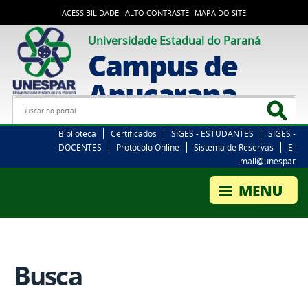
ACESSIBILIDADE
ALTO CONTRASTE
MAPA DO SITE
Universidade Estadual do Paraná
Campus de
Apucarana
Busca
Bus
Biblioteca
Certificados
SIGES - ESTUDANTES
SIGES -
DOCENTES
Protocolo Online
Sistema de Reservas
E-
mail@unespar
Busca