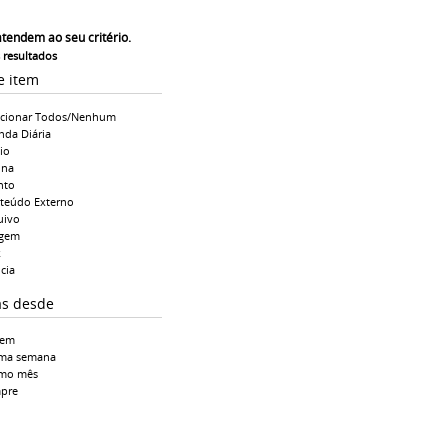
atendem ao seu critério.
s resultados
e item
ecionar Todos/Nenhum
nda Diária
io
ina
nto
teúdo Externo
uivo
gem
k
cia
as desde
tem
ima semana
imo mês
pre