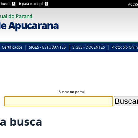
 a busca
3
Ir para o rodapé
4
ACESS
ual do Paraná
e Apucarana
Certificados
SIGES - ESTUDANTES
SIGES - DOCENTES
Protocolo Onli
Buscar no portal
a busca