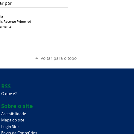
ar por
ia
is Recente Primeiro)
camente
Voltar para o topo
RSS
O que é?
Sobre o site
Acessibilidade
Mapa do site
Login Site
Envio de Conteúdos