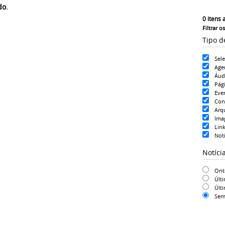
do.
0
itens 
Filtrar o
Tipo d
Sel
Age
Áud
Pág
Eve
Con
Arq
Ima
Lin
Noti
Notíci
On
Últ
Últ
Sem