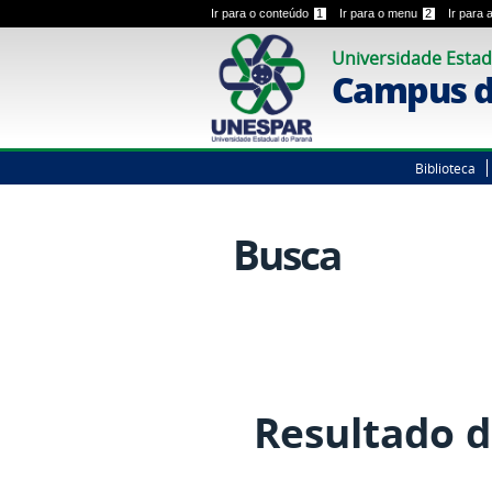
Ir para o conteúdo
1
Ir para o menu
2
Ir para
Universidade Estad
Campus d
Biblioteca
Busca
Resultado d