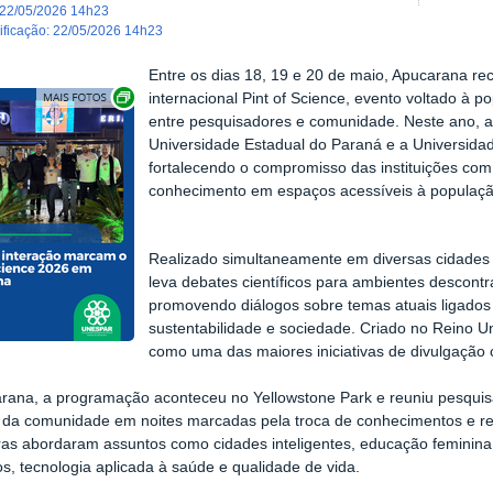
22/05/2026 14h23
dificação
:
22/05/2026 14h23
Entre os dias 18, 19 e 20 de maio, Apucarana re
Exibir carrossel de imagens
internacional Pint of Science, evento voltado à 
entre pesquisadores e comunidade. Neste ano, a i
Universidade Estadual do Paraná e a Universida
fortalecendo o compromisso das instituições com
conhecimento em espaços acessíveis à populaçã
Realizado simultaneamente em diversas cidades d
leva debates científicos para ambientes descontr
promovendo diálogos sobre temas atuais ligados à
sustentabilidade e sociedade. Criado no Reino Un
como uma das maiores iniciativas de divulgação 
ana, a programação aconteceu no Yellowstone Park e reuniu pesquisad
da comunidade em noites marcadas pela troca de conhecimentos e r
ras abordaram assuntos como cidades inteligentes, educação feminina, 
s, tecnologia aplicada à saúde e qualidade de vida.