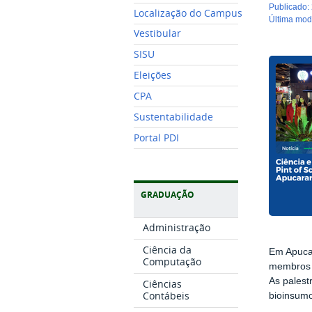
publicado
:
Localização do Campus
última mo
Vestibular
SISU
Eleições
CPA
Sustentabilidade
Portal PDI
GRADUAÇÃO
Administração
Ciência da
Em Apucar
Computação
membros 
As palest
Ciências
Contábeis
bioinsumo