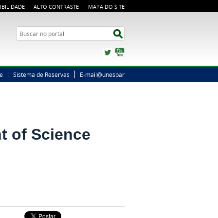
IBILIDADE
ALTO CONTRASTE
MAPA DO SITE
Busca
Buscar no portal
Twitter
YouTube
ne
Sistema de Reservas
E-mail@unespar
t of Science