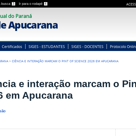
 a busca
3
Ir para o rodapé
4
ACESS
ual do Paraná
e Apucarana
Certificados
SIGES - ESTUDANTES
SIGES - DOCENTES
Protocolo Onli
ARANA
>
CIÊNCIA E INTERAÇÃO MARCAM O PINT OF SCIENCE 2026 EM APUCARANA
ncia e interação marcam o Pin
6 em Apucarana
nsão