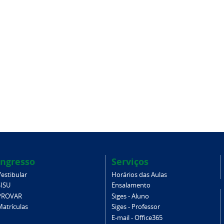
Ingresso
Serviços
estibular
Horários das Aulas
SISU
Ensalamento
PROVAR
Siges - Aluno
Matrículas
Siges - Professor
E-mail - Office365