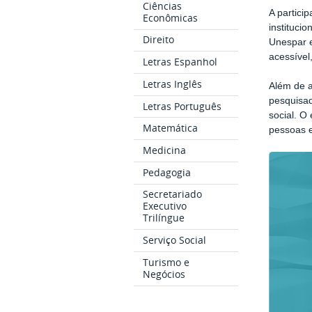
Ciências
A partici
Econômicas
instituci
Direito
Unespar e
acessível
Letras Espanhol
Letras Inglês
Além de a
pesquisad
Letras Português
social. O
Matemática
pessoas e
Medicina
Pedagogia
Secretariado
Executivo
Trilíngue
Serviço Social
Turismo e
Negócios