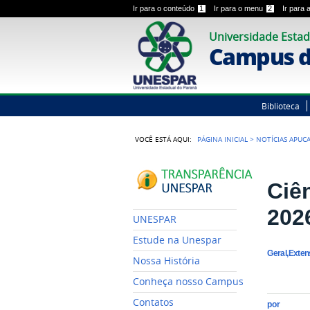
Ir para o conteúdo
1
Ir para o menu
2
Ir para
Universidade Estad
Campus d
Biblioteca
VOCÊ ESTÁ AQUI:
PÁGINA INICIAL
>
NOTÍCIAS APUC
Ciê
202
UNESPAR
Estude na Unespar
Geral,Exte
Nossa História
Conheça nosso Campus
Contatos
por