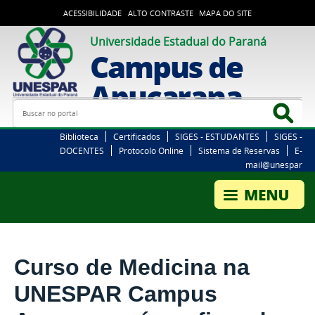
ACESSIBILIDADE
ALTO CONTRASTE
MAPA DO SITE
Universidade Estadual do Paraná
Campus de
Apucarana
Busca
Bus
Biblioteca
Certificados
SIGES - ESTUDANTES
SIGES -
DOCENTES
Protocolo Online
Sistema de Reservas
E-
mail@unespar
Curso de Medicina na
UNESPAR Campus