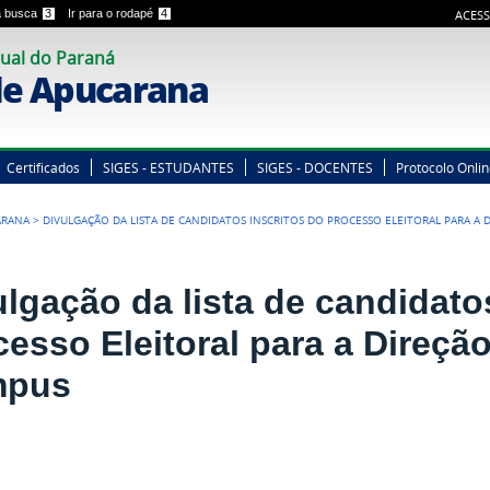
 a busca
3
Ir para o rodapé
4
ACESS
ual do Paraná
e Apucarana
Certificados
SIGES - ESTUDANTES
SIGES - DOCENTES
Protocolo Onli
ARANA
>
DIVULGAÇÃO DA LISTA DE CANDIDATOS INSCRITOS DO PROCESSO ELEITORAL PARA A
ulgação da lista de candidato
cesso Eleitoral para a Direçã
mpus