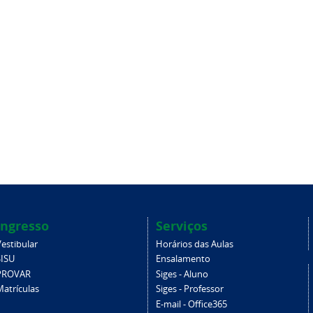
Ingresso
Serviços
estibular
Horários das Aulas
SISU
Ensalamento
PROVAR
Siges - Aluno
Matrículas
Siges - Professor
E-mail - Office365