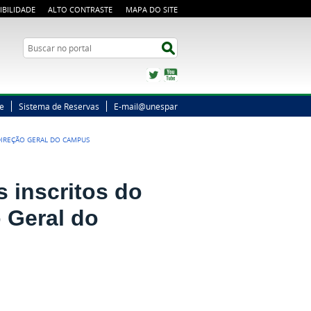
IBILIDADE
ALTO CONTRASTE
MAPA DO SITE
Busca
Buscar no portal
Twitter
YouTube
ne
Sistema de Reservas
E-mail@unespar
 DIREÇÃO GERAL DO CAMPUS
s inscritos do
o Geral do