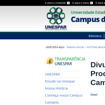
Ir para o conteúdo
1
Ir para o menu
2
Ir para
Universidade Estad
Campus d
Biblioteca
VOCÊ ESTÁ AQUI:
PÁGINA INICIAL
>
NOTÍCIAS APUC
Div
Pro
UNESPAR
Ca
Estude na Unespar
Nossa História
Geral
Conheça nosso Campus
Contatos