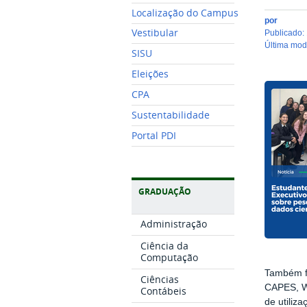
Localização do Campus
por
Vestibular
publicado
:
última mo
SISU
Eleições
CPA
Sustentabilidade
Portal PDI
GRADUAÇÃO
Administração
Ciência da
Computação
Também fo
Ciências
CAPES, W
Contábeis
de utiliz