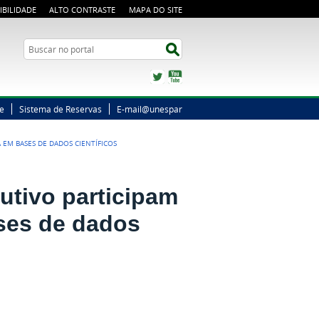
IBILIDADE
ALTO CONTRASTE
MAPA DO SITE
Busca
Buscar no portal
Twitter
YouTube
ne
Sistema de Reservas
E-mail@unespar
 EM BASES DE DADOS CIENTÍFICOS
utivo participam
ases de dados