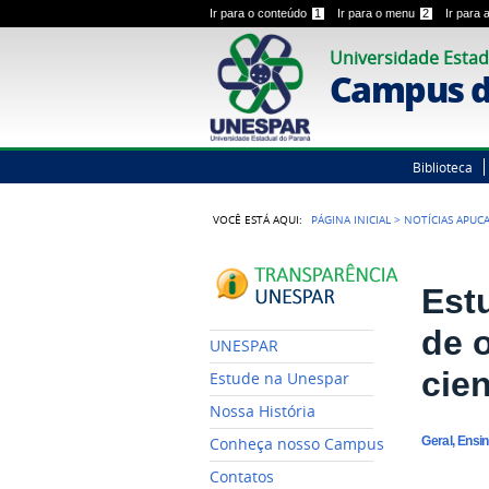
Ir para o conteúdo
1
Ir para o menu
2
Ir para
Universidade Estad
Campus d
Biblioteca
VOCÊ ESTÁ AQUI:
PÁGINA INICIAL
>
NOTÍCIAS APUC
Est
de 
UNESPAR
cien
Estude na Unespar
Nossa História
Geral, Ensi
Conheça nosso Campus
Contatos