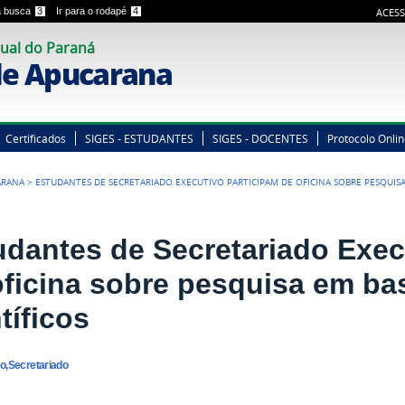
 a busca
3
Ir para o rodapé
4
ACESS
ual do Paraná
e Apucarana
Certificados
SIGES - ESTUDANTES
SIGES - DOCENTES
Protocolo Onli
ARANA
>
ESTUDANTES DE SECRETARIADO EXECUTIVO PARTICIPAM DE OFICINA SOBRE PESQUISA
udantes de Secretariado Exec
oficina sobre pesquisa em b
tíficos
no,Secretariado