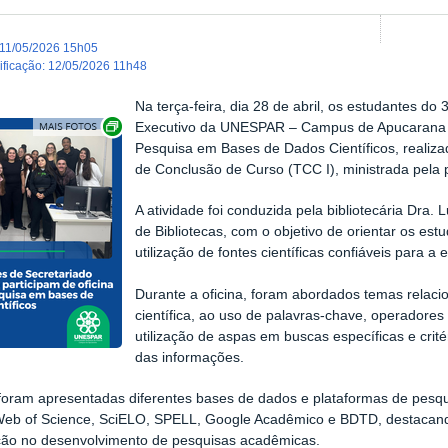
11/05/2026 15h05
dificação
:
12/05/2026 11h48
Na terça-feira, dia 28 de abril, os estudantes do
Exibir carrossel de imagens
Executivo da UNESPAR – Campus de Apucarana p
Pesquisa em Bases de Dados Científicos, realiza
de Conclusão de Curso (TCC I), ministrada pela 
A atividade foi conduzida pela bibliotecária Dra. 
de Bibliotecas, com o objetivo de orientar os es
utilização de fontes científicas confiáveis para 
Durante a oficina, foram abordados temas relaci
científica, ao uso de palavras-chave, operadores 
utilização de aspas em buscas específicas e crité
das informações.
ram apresentadas diferentes bases de dados e plataformas de pesqui
eb of Science, SciELO, SPELL, Google Acadêmico e BDTD, destacando 
ação no desenvolvimento de pesquisas acadêmicas.