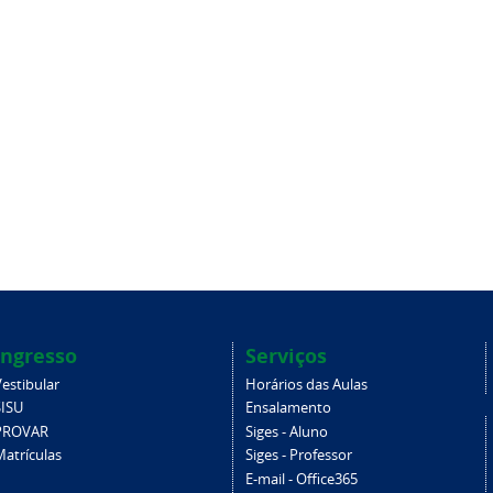
Ingresso
Serviços
estibular
Horários das Aulas
SISU
Ensalamento
PROVAR
Siges - Aluno
Matrículas
Siges - Professor
E-mail - Office365