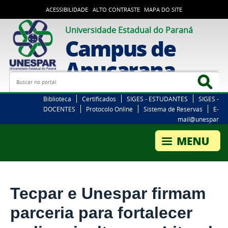
ACESSIBILIDADE
ALTO CONTRASTE
MAPA DO SITE
Universidade Estadual do Paraná
Campus de
Apucarana
Busca
Bus
Biblioteca
Certificados
SIGES - ESTUDANTES
SIGES -
DOCENTES
Protocolo Online
Sistema de Reservas
E-
mail@unespar
Tecpar e Unespar firmam
parceria para fortalecer