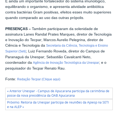
É ainda um importante fortalecedor do sistema imunológico,
equilibrando o organismo, e apresenta atividade antibiótica
contra bactérias Gram positivas, efeitos esses muito superiores
quando comparado ao uso das outras própolis.
PRESENÇAS –
Também participaram da solenidade de
assinatura Lanes Randal Prates Marques, diretor de Tecnologia
e Inovação do Tecpar; Marcos Aurelio Pelegrina, diretor de
Ciência e Tecnologia da
Secretaria da Ciência, Tecnologia e Ensino
; Luiz Fernando Roveda, diretor do Campus de
Superior (Seti)
Paranaguá da Unespar; Sebastião Cavalcanti Neto,
coordenador da
; e o
Agência de Inovação Tecnológica da Unespar
pesquisador do Tecpar Renato Rau.
Fonte:
Redação Tecpar (Clique aqui)
« Anterior Unespar - Campus de Apucarana participa da cerimônia de
posse da nova presidência da OAB Apucarana
Próximo: Reitoria da Unespar participa de reuniões da Apiesp na SETI
e na ALEP »