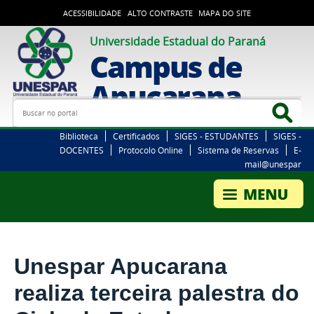
ACESSIBILIDADE
ALTO CONTRASTE
MAPA DO SITE
Universidade Estadual do Paraná
Campus de
Apucarana
Busca
Bus
Biblioteca
Certificados
SIGES - ESTUDANTES
SIGES -
DOCENTES
Protocolo Online
Sistema de Reservas
E-
mail@unespar
Unespar Apucarana
realiza terceira palestra do