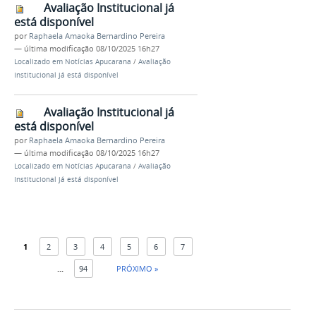
Avaliação Institucional já
está disponível
por
Raphaela Amaoka Bernardino Pereira
—
última modificação
08/10/2025 16h27
Localizado em
Notícias Apucarana
/
Avaliação
Institucional já está disponível
Avaliação Institucional já
está disponível
por
Raphaela Amaoka Bernardino Pereira
—
última modificação
08/10/2025 16h27
Localizado em
Notícias Apucarana
/
Avaliação
Institucional já está disponível
1
2
3
4
5
6
7
...
94
PRÓXIMO »