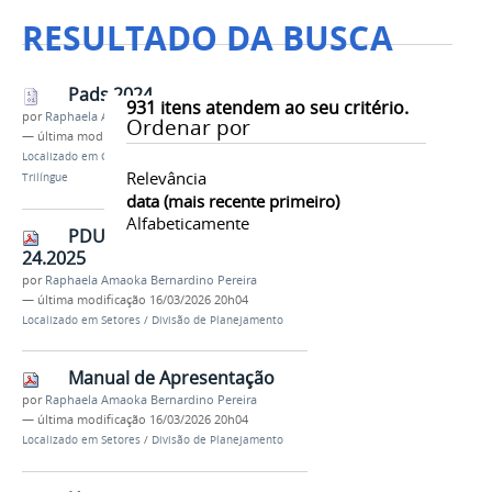
RESULTADO DA BUSCA
Pads 2024
931
itens atendem ao seu critério.
por
Raphaela Amaoka Bernardino Pereira
Ordenar por
—
última modificação
13/05/2026 16h13
Localizado em
Graduação
/
Secretariado Executivo
Relevância
Trilíngue
data (mais recente primeiro)
Alfabeticamente
PDU Campus Apucarana
24.2025
por
Raphaela Amaoka Bernardino Pereira
—
última modificação
16/03/2026 20h04
Localizado em
Setores
/
Divisão de Planejamento
Manual de Apresentação
por
Raphaela Amaoka Bernardino Pereira
—
última modificação
16/03/2026 20h04
Localizado em
Setores
/
Divisão de Planejamento