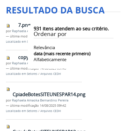
RESULTADO DA BUSCA
7.png
931
itens atendem ao seu critério.
por
Raphaela Amaoka Bernardino Pereira
Ordenar por
—
última modificação
14/08/2025 09h43
Localizado em
Setores
/
Arquivos CEDH
Relevância
data (mais recente primeiro)
copy_of_6.png
Alfabeticamente
por
Raphaela Amaoka Bernardino Pereira
—
última modificação
14/08/2025 09h43
Localizado em
Setores
/
Arquivos CEDH
CpiadeBotesSITEUNESPAR14.png
por
Raphaela Amaoka Bernardino Pereira
—
última modificação
14/08/2025 09h42
Localizado em
Setores
/
Arquivos CEDH