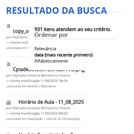
RESULTADO DA BUSCA
931
itens atendem ao seu critério.
copy_of_CpiadeBotesSITEUNESPAR2.png
Ordenar por
por
Raphaela Amaoka Bernardino Pereira
—
última modificação
11/08/2025 16h34
Relevância
Localizado em
Setores
/
Biblioteca
data (mais recente primeiro)
Alfabeticamente
CpiadeBotesSITEUNESPAR2.png
por
Raphaela Amaoka Bernardino Pereira
—
última modificação
11/08/2025 16h34
Localizado em
Setores
/
Biblioteca
Horário de Aula - 11_08_2025
por
Raphaela Amaoka Bernardino Pereira
—
última modificação
11/08/2025 09h52
Localizado em
Graduação
/
Ciência da Computação