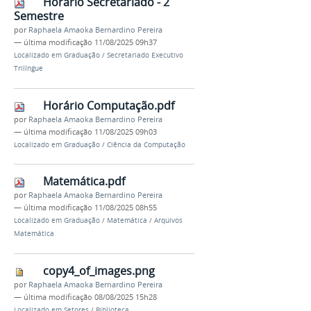
Horário Secretariado - 2
Semestre
por
Raphaela Amaoka Bernardino Pereira
—
última modificação
11/08/2025 09h37
Localizado em
Graduação
/
Secretariado Executivo
Trilíngue
Horário Computação.pdf
por
Raphaela Amaoka Bernardino Pereira
—
última modificação
11/08/2025 09h03
Localizado em
Graduação
/
Ciência da Computação
Matemática.pdf
por
Raphaela Amaoka Bernardino Pereira
—
última modificação
11/08/2025 08h55
Localizado em
Graduação
/
Matemática
/
Arquivos
Matemática
copy4_of_images.png
por
Raphaela Amaoka Bernardino Pereira
—
última modificação
08/08/2025 15h28
Localizado em
Setores
/
Biblioteca