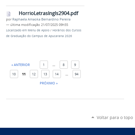
HorrioLetrasIngls2904.pdf
por
Raphaela Amaoka Bernardino Pereira
—
última modificação
21/07/2025 09h55
Localizado em
Menu de Apoio
/
Horários dos Cursos
de Graduação do Campus de Apucarana 2026
« ANTERIOR
1
...
8
9
10
11
12
13
14
...
94
PRÓXIMO »
Voltar para o topo