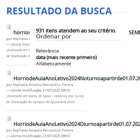
RESULTADO DA BUSCA
931
itens atendem ao seu critério.
horriosecretariadoano2024PROPOSTASEGUNDOSEMES
Ordenar por
por
Raphaela Amaoka Bernardino Pereira
—
última modificação
21/07/2025 09h58
Relevância
Localizado em
Menu de Apoio
/
Horários dos Cursos
de Graduação do Campus de Apucarana 2026
data (mais recente primeiro)
Alfabeticamente
HorriodeAulaAnoLetivo2024Noturnoapartirde01.07.2
por
Raphaela Amaoka Bernardino Pereira
—
última modificação
21/07/2025 09h57
Localizado em
Menu de Apoio
/
Horários dos Cursos
de Graduação do Campus de Apucarana 2026
HorriodeAulaAnoLetivo2024Diurnoapartirde01.07.202
por
Raphaela Amaoka Bernardino Pereira
—
última modificação
21/07/2025 09h57