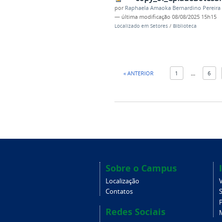
por
Raphaela Amaoka Bernardino Pereira
—
última modificação
08/08/2025 15h15
Localizado em
Setores
/
Biblioteca
« ANTERIOR
1
...
6
Sobre o Campus
Localização
V
Contatos
Redes Sociais