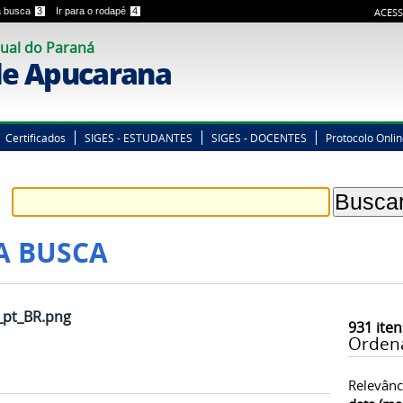
 a busca
3
Ir para o rodapé
4
ACESS
ual do Paraná
e Apucarana
Certificados
SIGES - ESTUDANTES
SIGES - DOCENTES
Protocolo Onli
A BUSCA
_pt_BR.png
931
iten
Orden
Relevânc