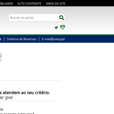
IBILIDADE
ALTO CONTRASTE
MAPA DO SITE
Busca
Buscar no portal
Twitter
YouTube
ne
Sistema de Reservas
E-mail@unespar
s atendem ao seu critério.
ar por
ia