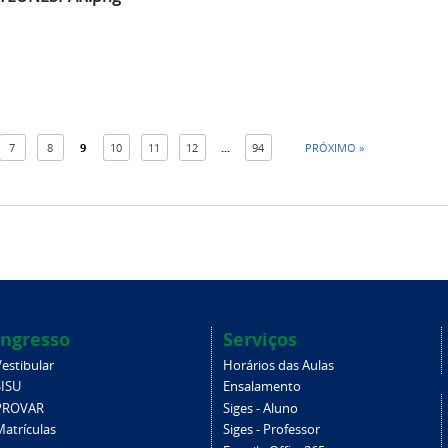
7
8
9
10
11
12
...
94
PRÓXIMO »
Ingresso
Serviços
estibular
Horários das Aulas
SISU
Ensalamento
PROVAR
Siges - Aluno
Matrículas
Siges - Professor