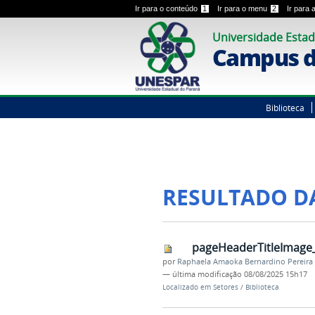
Ir para o conteúdo
1
Ir para o menu
2
Ir para
Universidade Estad
Campus d
Biblioteca
RESULTADO D
pageHeaderTitleImage
por
Raphaela Amaoka Bernardino Pereira
—
última modificação
08/08/2025 15h17
Localizado em
Setores
/
Biblioteca