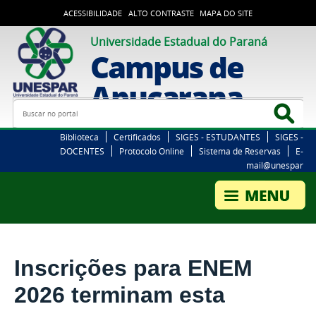
ACESSIBILIDADE
ALTO CONTRASTE
MAPA DO SITE
Universidade Estadual do Paraná
Campus de
Apucarana
Busca
Bus
Biblioteca
Certificados
SIGES - ESTUDANTES
SIGES -
DOCENTES
Protocolo Online
Sistema de Reservas
E-
mail@unespar
Inscrições para ENEM
2026 terminam esta