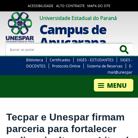
ACESSIBILIDADE
ALTO CONTRASTE
MAPA DO SITE
Universidade Estadual do Paraná
Campus de
Apucarana
Busca
Bus
Biblioteca
Certificados
SIGES - ESTUDANTES
SIGES -
DOCENTES
Protocolo Online
Sistema de Reservas
E-
mail@unespar
Tecpar e Unespar firmam
parceria para fortalecer