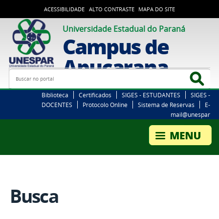
ACESSIBILIDADE
ALTO CONTRASTE
MAPA DO SITE
Universidade Estadual do Paraná
Campus de
Apucarana
Busca
Bus
Biblioteca
Certificados
SIGES - ESTUDANTES
SIGES -
DOCENTES
Protocolo Online
Sistema de Reservas
E-
mail@unespar
Busca