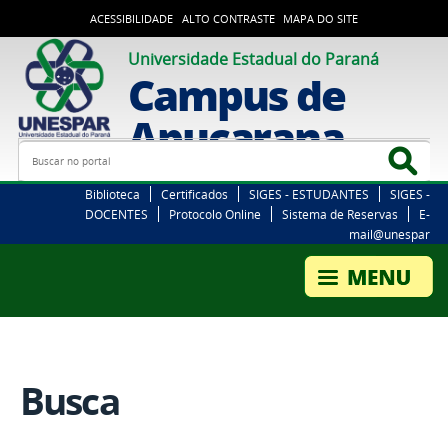
ACESSIBILIDADE
ALTO CONTRASTE
MAPA DO SITE
Universidade Estadual do Paraná
Campus de
Apucarana
Busca
Bus
Biblioteca
Certificados
SIGES - ESTUDANTES
SIGES -
DOCENTES
Protocolo Online
Sistema de Reservas
E-
mail@unespar
Busca