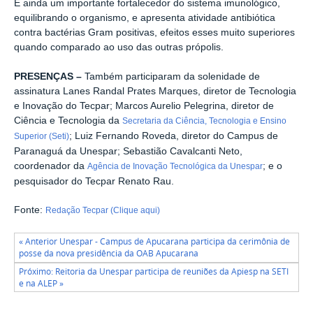
É ainda um importante fortalecedor do sistema imunológico,
equilibrando o organismo, e apresenta atividade antibiótica
contra bactérias Gram positivas, efeitos esses muito superiores
quando comparado ao uso das outras própolis.
PRESENÇAS –
Também participaram da solenidade de
assinatura Lanes Randal Prates Marques, diretor de Tecnologia
e Inovação do Tecpar; Marcos Aurelio Pelegrina, diretor de
Ciência e Tecnologia da
Secretaria da Ciência, Tecnologia e Ensino
; Luiz Fernando Roveda, diretor do Campus de
Superior (Seti)
Paranaguá da Unespar; Sebastião Cavalcanti Neto,
coordenador da
; e o
Agência de Inovação Tecnológica da Unespar
pesquisador do Tecpar Renato Rau.
Fonte:
Redação Tecpar (Clique aqui)
« Anterior Unespar - Campus de Apucarana participa da cerimônia de
posse da nova presidência da OAB Apucarana
Próximo: Reitoria da Unespar participa de reuniões da Apiesp na SETI
e na ALEP »