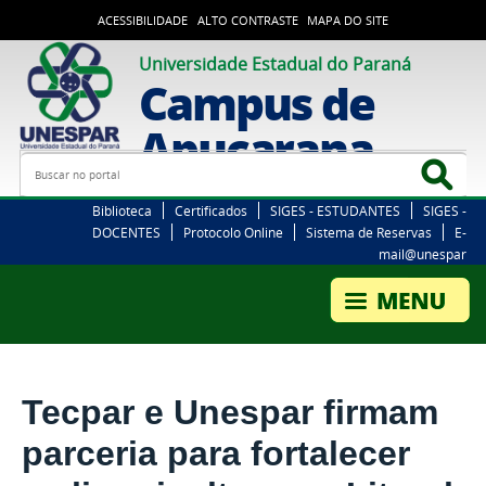
ACESSIBILIDADE
ALTO CONTRASTE
MAPA DO SITE
Universidade Estadual do Paraná
Campus de
Apucarana
Busca
Bus
Biblioteca
Certificados
SIGES - ESTUDANTES
SIGES -
DOCENTES
Protocolo Online
Sistema de Reservas
E-
mail@unespar
Tecpar e Unespar firmam
parceria para fortalecer